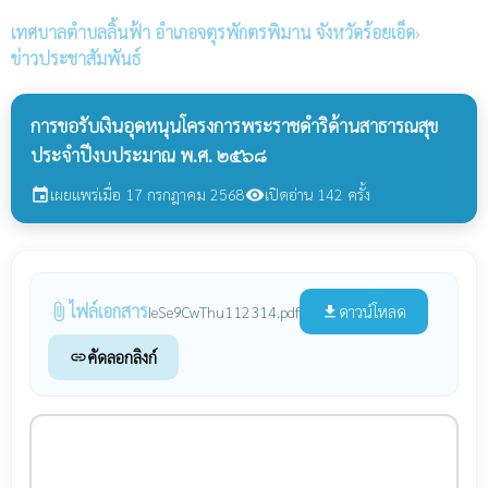
เทศบาลตำบลลิ้นฟ้า
อำเภอจตุรพักตรพิมาน จังหวัดร้อยเอ็ด
›
ข่าวประชาสัมพันธ์
การขอรับเงินอุดหนุนโครงการพระราชดำริด้านสาธารณสุข
ประจำปีงบประมาณ พ.ศ. ๒๕๖๘
เผยแพร่เมื่อ 17 กรกฎาคม 2568
เปิดอ่าน 142 ครั้ง
event
visibility
ไฟล์เอกสาร
attach_file
ดาวน์โหลด
IeSe9CwThu112314.pdf
file_download
คัดลอกลิงก์
link