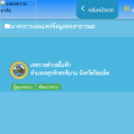
arrow_back_ios
apps
กลับหน้าแรก
เ
มาตรการเผยแพร่ข้อมูลต่อสาธารณะ
folder
เทศบาลตำบลลิ้นฟ้า
อำเภอจตุรพักตรพิมาน จังหวัดร้อยเอ็ด
ผู้ดูแลระบบ
พัฒนาระบบ