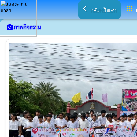
arrow_back_ios
apps
กลับหน้าแรก
เ
camera_alt
ภาพกิจกรรม