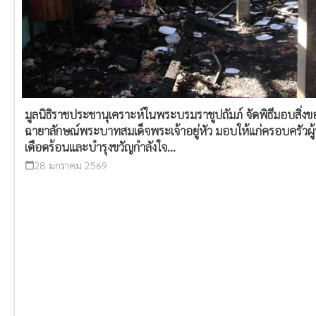
มูลนิธิราชประชานุเคราะห์ในพระบรมราชูปถัมภ์ จัดพิธีมอบสิ
ฉายาลักษณ์พระบาทสมเด็จพระเจ้าอยู่หัว มอบให้แก่ครอบครัวผู
เดือดร้อนและบำรุงขวัญกำลังใจ...
28 มกราคม 2569
calendar_today