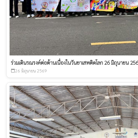
ร่วมเดินรณรงค์ต่อต้านเนื่องในวันยาเสพติดโลก 26 มิถุนายน 2569
26 มิถุนายน 2569
calendar_today