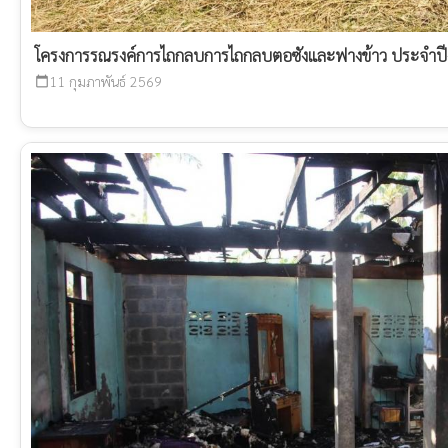
โครงการรณรงค์การไถกลบการไถกลบตอซังและฟางข้าว ประจำ
11 กุมภาพันธ์ 2569
calendar_today