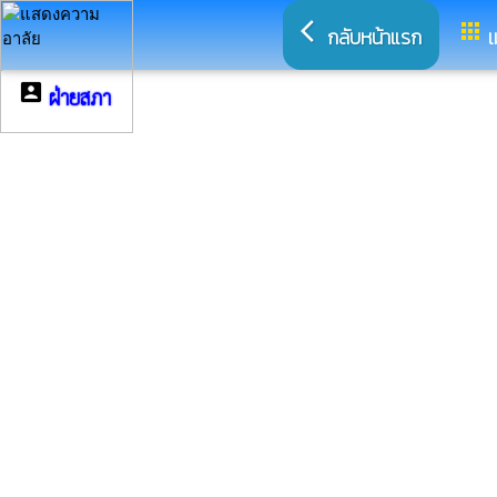
arrow_back_ios
apps
กลับหน้าแรก
เ
account_box
ฝ่ายสภา