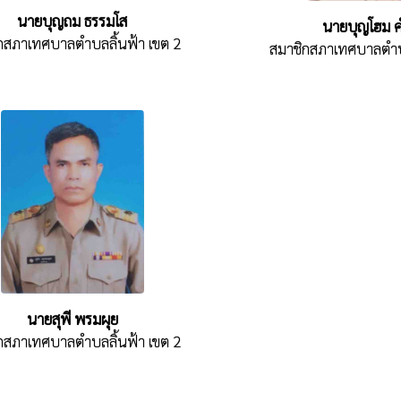
นายบุญถม ธรรมโส
นายบุญโฮม ค
กสภาเทศบาลตำบลลิ้นฟ้า เขต 2
สมาชิกสภาเทศบาลตำบล
นายสุพี พรมผุย
กสภาเทศบาลตำบลลิ้นฟ้า เขต 2