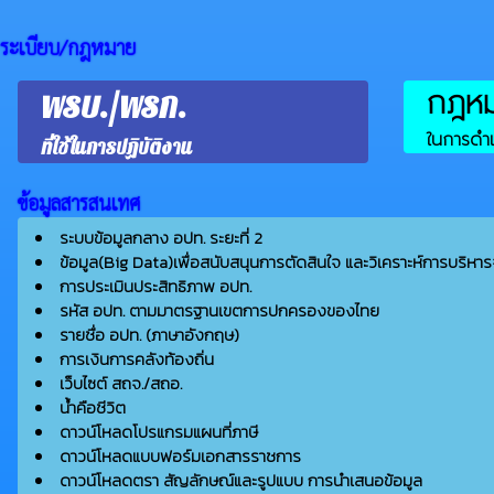
ระเบียบ/กฎหมาย
กฎหมา
พรบ./พรก.
ในการดำเ
ที่ใช้ในการปฏิบัติงาน
ข้อมูลสารสนเทศ
ระบบข้อมูลกลาง อปท. ระยะที่ 2
ข้อมูล(Big Data)เพื่อสนับสนุนการตัดสินใจ และวิเคราะห์การบริหาร
การประเมินประสิทธิภาพ อปท.
รหัส อปท. ตามมาตรฐานเขตการปกครองของไทย
รายชื่อ อปท. (ภาษาอังกฤษ)
การเงินการคลังท้องถิ่น
เว็บไซต์ สถจ./สถอ.
น้ำคือชีวิต
ดาวน์โหลดโปรแกรมแผนที่ภาษี
ดาวน์โหลดแบบฟอร์มเอกสารราชการ
ดาวน์โหลดตรา สัญลักษณ์และรูปแบบ การนำเสนอข้อมูล