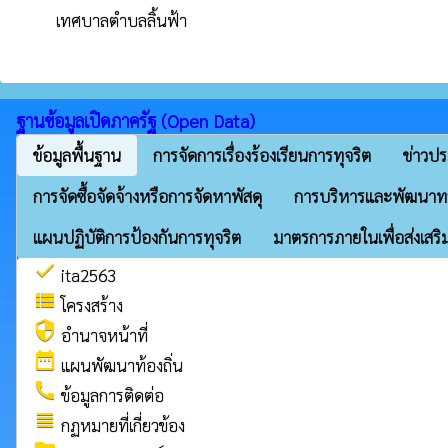
เทศบาลตำบลลิ้นฟ้า
ฐานข้อมูลเปิดภาครัฐ (Open Data)
ข้อมูลพื้นฐาน
การจัดการเรื่องร้องเรียนการทุจริต
ข่าวปร
การจัดซื้อจัดจ้างหรือการจัดหาพัสดุ
การบริหารและพัฒนาท
แผนปฏิบัติการป้องกันการทุจริต
มาตรการภายในเพื่อส่งเสริ
check
ita2563
view_list
โครงสร้าง
security
อำนาจหน้าที่
date_range
แผนพัฒนาท้องถิ่น
call
ข้อมูลการติดต่อ
view_headline
กฏหมายที่เกี่ยวข้อง