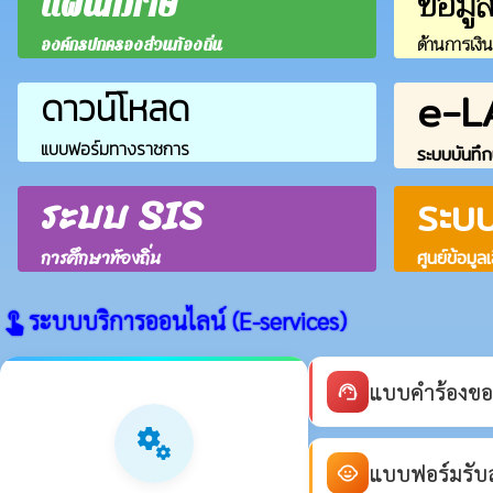
ข้อมู
แผนที่ภาษี
ด้านการเงิ
องค์กรปกครองส่วนท้องถิ่น
e-L
ดาวน์โหลด
แบบฟอร์มทางราชการ
ระบบบันทึก
ระบบ SIS
ระบ
การศึกษาท้องถิ่น
ศูนย์ข้อมูล
ระบบบริการออนไลน์ (E-services)
touch_app
แบบคำร้องขอ
support_agent
miscellaneous_services
แบบฟอร์มรับสม
child_care