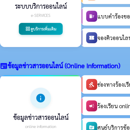
ระบบบริการออนไลน์
e-SERVICES
แบบคำร้องขอร
delete_sweep
ดูบริการเพิ่มเติม
grid_view
จองคิวออนไลน์
confirmation_number
ข้อมูลข่าวสารออนไลน์ (Online Information)
newspaper
ช่องทางร้องเ
gavel
info
ร้องเรียน onli
campaign
ข้อมูลข่าวสารออนไลน์
online information
ศูนย์บริการข้
source