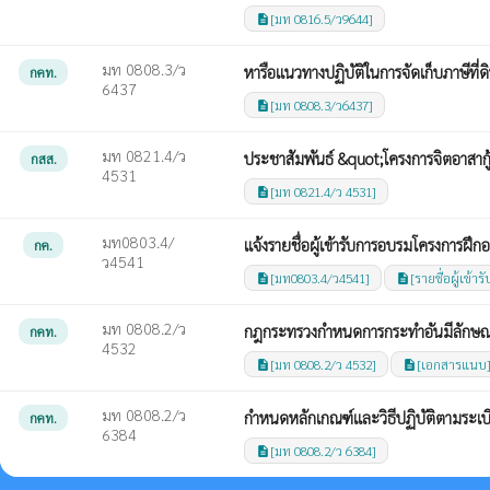
[มท 0816.5/ว9644]
description
มท 0808.3/ว
หารือแนวทางปฏิบัติในการจัดเก็บภาษีที่ดิ
กคท.
6437
[มท 0808.3/ว6437]
description
มท 0821.4/ว
ประชาสัมพันธ์ &quot;โครงการจิตอาสากู
กสส.
4531
[มท 0821.4/ว 4531]
description
มท0803.4/
แจ้งรายชื่อผู้เข้ารับการอบรมโครงการฝ
กค.
ว4541
[มท0803.4/ว4541]
[รายชื่อผู้เข้
description
description
มท 0808.2/ว
กฎกระทรวงกำหนดการกระทำอันมีลักษณะ
กคท.
4532
[มท 0808.2/ว 4532]
[เอกสารแนบ
description
description
มท 0808.2/ว
กำหนดหลักเกณฑ์และวิธีปฏิบัติตามระเ
กคท.
6384
[มท 0808.2/ว 6384]
description