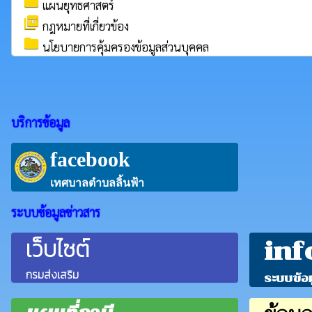
folder
แผนยุทธศาสตร์
picture_as_pdf
กฎหมายที่เกี่ยวข้อง
folder
นโยบายการคุ้มครองข้อมูลส่วนบุคคล
บริการข้อมูล
facebook
เทศบาลตำบลลิ้นฟ้า
ระบบข้อมูลข่าวสาร
เว็บไซต์
inf
กรมส่งเสริม
ระบบข้อ