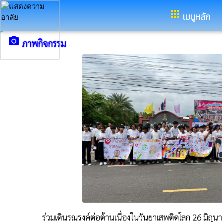
อ.จตุรพักตรพิมาน จ.ร้อยเอ็ด
apps
เมนูหลัก
camera_alt
ภาพกิจกรรม
ร่วมเดินรณรงค์ต่อต้านเนื่องในวันยาเสพติดโลก 26 มิถุน