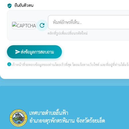
ยืนยันตัวตน
verified_user
refresh
คลิกที่รูปเพื่อเปลี่ยนรหัสใหม่
send
ส่งข้อมูลการสอบถาม
info
เจ้าหน้าที่จะตอบข้อมูลของท่านโดยเร็วที่สุด โดยแจ้งทางเว็บไซต์ และที่อยู่ที่ท่านได้แจ้ง
เทศบาลตำบลลิ้นฟ้า
อำเภอจตุรพักตรพิมาน จังหวัดร้อยเอ็ด