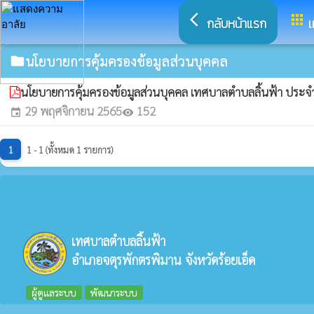
arrow_back_ios
apps
กลับหน้าแรก
เ
นโยบายการคุ้มครองข้อมูลส่วนบุคคล
folder
นโยบายการคุ้มครองข้อมูลส่วนบุคคล เทศบาลตำบลลิ้นฟ้า ปร
29 พฤศจิกายน 2565
152
event
visibility
1
1 - 1 (ทั้งหมด 1 รายการ)
เทศบาลตำบลลิ้นฟ้า
อำเภอจตุรพักตรพิมาน จังหวัดร้อยเอ็ด
ผู้ดูแลระบบ
พัฒนาระบบ